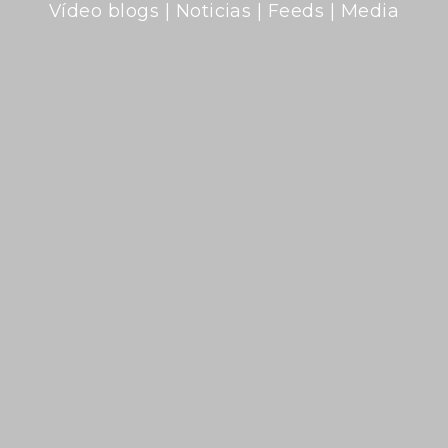
Vídeo blogs
|
Noticias
| F
eeds
| M
edia